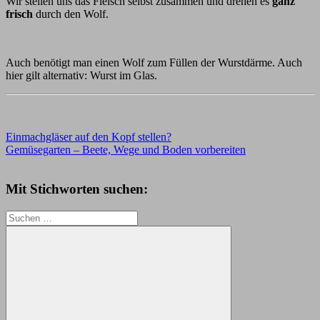
Wir stellen uns das Fleisch selbst zusammen und drehen es
ganz
frisch
durch den Wolf.
Auch benötigt man einen Wolf zum Füllen der Wurstdärme. Auch
hier gilt alternativ: Wurst im Glas.
Beitragsnavigation
Vorheriger
Knoblauch
Einmachgläser auf den Kopf stellen?
lufttrocknen
ohne
Beitrag:
Nächster
kochen
Gemüsegarten – Beete, Wege und Boden vorbereiten
räuchern
Rezept
selber
Beitrag:
machen
trocknen
Vorratshaltung
Vorratskammer
Wurst
Wurst
im
Mit Stichworten suchen:
Darm
Wurst
im
Glas
Suchen
nach: