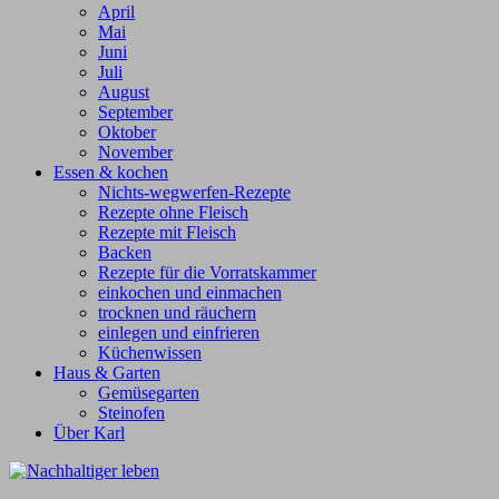
April
Mai
Juni
Juli
August
September
Oktober
November
Essen & kochen
Nichts-wegwerfen-Rezepte
Rezepte ohne Fleisch
Rezepte mit Fleisch
Backen
Rezepte für die Vorratskammer
einkochen und einmachen
trocknen und räuchern
einlegen und einfrieren
Küchenwissen
Haus & Garten
Gemüsegarten
Steinofen
Über Karl