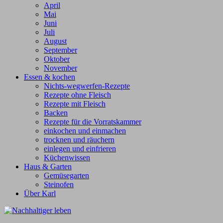
April
Mai
Juni
Juli
August
September
Oktober
November
Essen & kochen
Nichts-wegwerfen-Rezepte
Rezepte ohne Fleisch
Rezepte mit Fleisch
Backen
Rezepte für die Vorratskammer
einkochen und einmachen
trocknen und räuchern
einlegen und einfrieren
Küchenwissen
Haus & Garten
Gemüsegarten
Steinofen
Über Karl