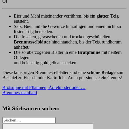
Öl
Eier und Mehl miteinander verrühren, bis ein
glatter Teig
entsteht.
Salz,
Bier
und die Gewürze hinzufügen und einen nicht zu
festen Teig herstellen.
Die frischen, gewaschenen und trocken geschüttelten
Brennnesselblätter
hineintauchen, bis der Teig rundherum
anhaftet.
Die so überzogenen Blätter in eine
Bratpfanne
mit heißem
Öl legen
und beidseitig goldgelb ausbacken.
Diese knusprigen Brennnesselblätter sind eine
schöne Beilage
zum
Beispiel zu Fleisch oder Kartoffeln. Auch pur sind sie ein Genuss!
Beitragsnavigation
Vorheriger
ausbacken
Brotsuppe mit Pflaumen, Äpfeln oder oder …
Beilage
Blätter
Brennnessel
Brennnesselblätter
Brennnesseler
Beitrag:
Nächster
Brennnesselblätter
Brennnesselauflauf
knusprig
kochen
nachhaltiger
Beitrag:
leben
Rezept
schnelle
Küche
Tacoersatz
Tacos
Teig
vegetarisch
Mit Stichworten suchen:
Suchen
nach: