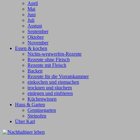
April
Mai
Juni
Juli
August
September
Oktober
November
Essen & kochen
Nichts-wegwerfen-Rezepte
Rezepte ohne Fleisch
Rezepte mit Fleisch
Backen
Rezepte für die Vorratskammer
einkochen und einmachen
trocknen und räuchern
einlegen und einfrieren
Küchenwissen
Haus & Garten
Gemüsegarten
Steinofen
Über Karl