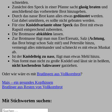
schneiden.
Zunächst den Speck in einer Pfanne sacht
glasig braten
und
anschließend das vorbereitete Brot hinzugeben.
Durch das nasse Brot kann alles etwas
gedünstet
werden.
Gut dabei umrühren, es sollte nicht gebraten werden.
Für eine
Knödelvariante ohne Speck
das Brot mit etwas
Rapsöl entsprechend zubereiten.
Die Brotmasse
abkühlen
lassen.
Zur Brotmasse fügt man nun Eier/Eiersatz, Salz (
Achtung
,
das Brot bringt schon Salz mit!) und Petersilie hinzu,
vermengt alles miteinander und schmeckt es mit etwas Muskat
ab.
Ist der
Knödelteig zu nass
, fügt man etwas Mehl hinzu.
Nun formt man nicht zu große Knödel und lässt sie in heißem,
nicht kochendem Salzwasser
garziehen.
Oder wie wäre es mit
Bratlingen aus Vollkornbrot
?
Beitragsnavigation
Vorheriger
Beilage
Mais – ein gesundes Kopfkissen
für
Beitrag:
Nächster
jeden
Bratlinge aus Resten von Vollkornbrot
Beitrag:
Tag
Klöße
Knödel
kochen
Muskat
nichts
wegwerfen
nichts-
Mit Stichworten suchen:
wegwerfen-
Rezept
Petersilie
Resteverwertung
Rezept
Speck
vegan
vegetarisch
Vollko
Suchen