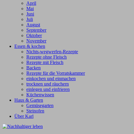
April
Mai
Juni
Juli
August
September
Oktober
November
Essen & kochen
Nichts-wegwerfen-Rezepte
Rezepte ohne Fleisch
Rezepte mit Fleisch
Backen
Rezepte für die Vorratskammer
einkochen und einmachen
trocknen und räuchern
einlegen und einfrieren
Küchenwissen
Haus & Garten
Gemüsegarten
Steinofen
Über Karl