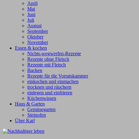
April
Mai
Juni
Juli
August
September
Oktober
November
Essen & kochen
Nichts-wegwerfen-Rezepte
Rezepte ohne Fleisch
Rezepte mit Fleisch
Backen
Rezepte für die Vorratskammer
einkochen und einmachen
trocknen und räuchern
einlegen und einfrieren
Küchenwissen
Haus & Garten
Gemüsegarten
Steinofen
Über Karl