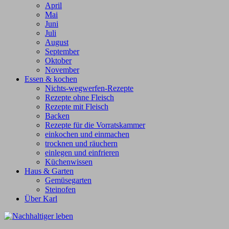
April
Mai
Juni
Juli
August
September
Oktober
November
Essen & kochen
Nichts-wegwerfen-Rezepte
Rezepte ohne Fleisch
Rezepte mit Fleisch
Backen
Rezepte für die Vorratskammer
einkochen und einmachen
trocknen und räuchern
einlegen und einfrieren
Küchenwissen
Haus & Garten
Gemüsegarten
Steinofen
Über Karl