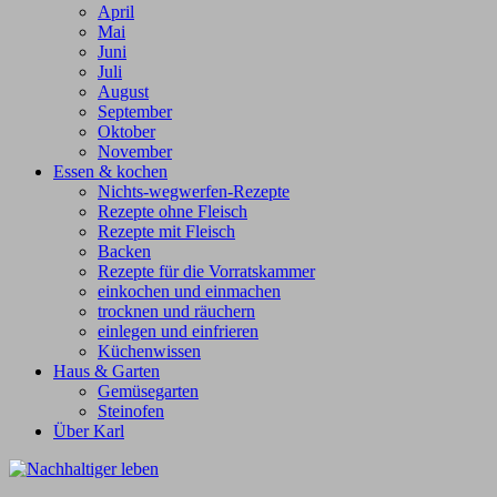
April
Mai
Juni
Juli
August
September
Oktober
November
Essen & kochen
Nichts-wegwerfen-Rezepte
Rezepte ohne Fleisch
Rezepte mit Fleisch
Backen
Rezepte für die Vorratskammer
einkochen und einmachen
trocknen und räuchern
einlegen und einfrieren
Küchenwissen
Haus & Garten
Gemüsegarten
Steinofen
Über Karl