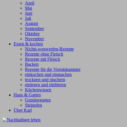
April
Mai
Juni
Juli
August
September
Oktober
November
Essen & kochen
Nichts-wegwerfen-Rezepte
Rezepte ohne Fleisch
Rezepte mit Fleisch
Backen
Rezepte für die Vorratskammer
einkochen und einmachen
trocknen und räuchern
einlegen und einfrieren
Küchenwissen
Haus & Garten
Gemüsegarten
Steinofen
Über Karl