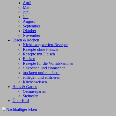
April
Mai
Juni
Juli
August
September
Oktober
November
Essen & kochen
Nichts-wegwerfen-Rezepte
Rezepte ohne Fleisch
Rezepte mit Fleisch
Backen
Rezepte für die Vorratskammer
einkochen und einmachen
trocknen und räuchern
einlegen und einfrieren
Küchenwissen
Haus & Garten
Gemüsegarten
Steinofen
Über Karl