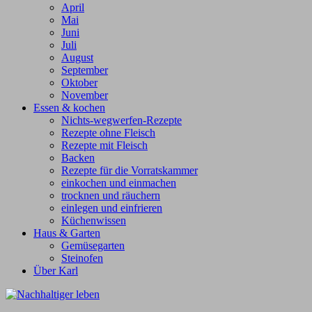
April
Mai
Juni
Juli
August
September
Oktober
November
Essen & kochen
Nichts-wegwerfen-Rezepte
Rezepte ohne Fleisch
Rezepte mit Fleisch
Backen
Rezepte für die Vorratskammer
einkochen und einmachen
trocknen und räuchern
einlegen und einfrieren
Küchenwissen
Haus & Garten
Gemüsegarten
Steinofen
Über Karl