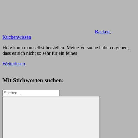
Backen
,
Küchenwissen
Hefe kann man selbst herstellen. Meine Versuche haben ergeben,
dass es sich nicht so sehr für ein feines
Weiterlesen
Mit Stichworten suchen:
Suchen
nach: