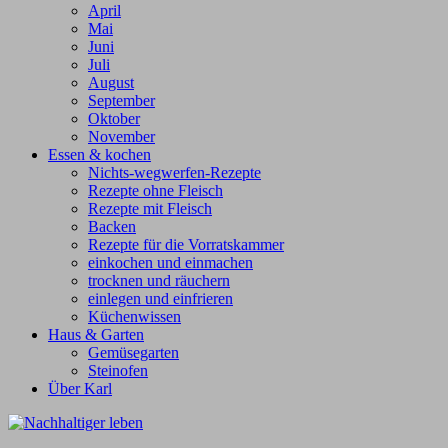
April
Mai
Juni
Juli
August
September
Oktober
November
Essen & kochen
Nichts-wegwerfen-Rezepte
Rezepte ohne Fleisch
Rezepte mit Fleisch
Backen
Rezepte für die Vorratskammer
einkochen und einmachen
trocknen und räuchern
einlegen und einfrieren
Küchenwissen
Haus & Garten
Gemüsegarten
Steinofen
Über Karl