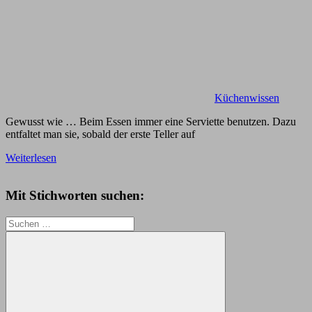
Küchenwissen
Gewusst wie … Beim Essen immer eine Serviette benutzen. Dazu
entfaltet man sie, sobald der erste Teller auf
Weiterlesen
Mit Stichworten suchen:
Suchen
nach: