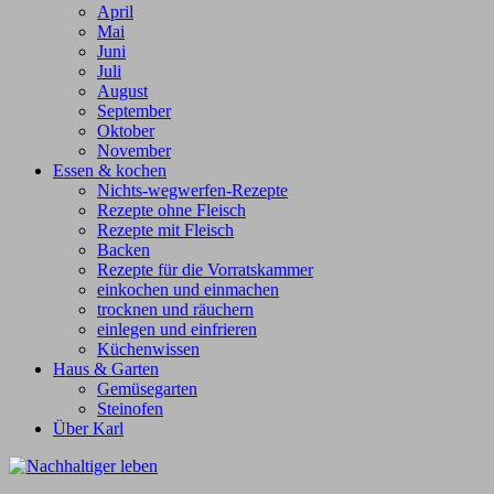
April
Mai
Juni
Juli
August
September
Oktober
November
Essen & kochen
Nichts-wegwerfen-Rezepte
Rezepte ohne Fleisch
Rezepte mit Fleisch
Backen
Rezepte für die Vorratskammer
einkochen und einmachen
trocknen und räuchern
einlegen und einfrieren
Küchenwissen
Haus & Garten
Gemüsegarten
Steinofen
Über Karl