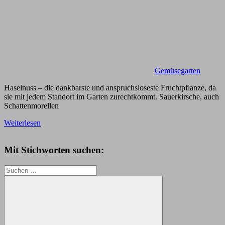
Gemüsegarten
Haselnuss – die dankbarste und anspruchsloseste Fruchtpflanze, da
sie mit jedem Standort im Garten zurechtkommt. Sauerkirsche, auch
Schattenmorellen
Weiterlesen
Mit Stichworten suchen:
Suchen
nach: