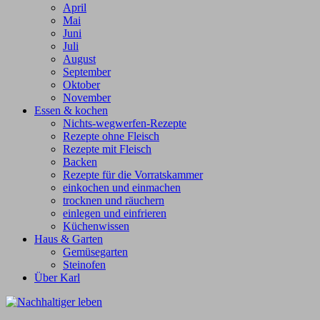
April
Mai
Juni
Juli
August
September
Oktober
November
Essen & kochen
Nichts-wegwerfen-Rezepte
Rezepte ohne Fleisch
Rezepte mit Fleisch
Backen
Rezepte für die Vorratskammer
einkochen und einmachen
trocknen und räuchern
einlegen und einfrieren
Küchenwissen
Haus & Garten
Gemüsegarten
Steinofen
Über Karl