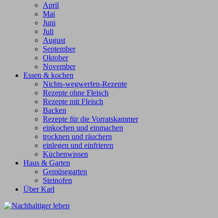
April
Mai
Juni
Juli
August
September
Oktober
November
Essen & kochen
Nichts-wegwerfen-Rezepte
Rezepte ohne Fleisch
Rezepte mit Fleisch
Backen
Rezepte für die Vorratskammer
einkochen und einmachen
trocknen und räuchern
einlegen und einfrieren
Küchenwissen
Haus & Garten
Gemüsegarten
Steinofen
Über Karl